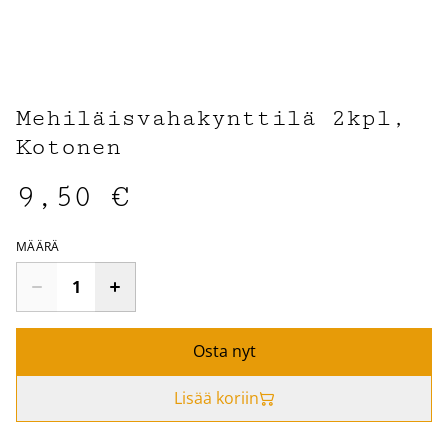
Mehiläisvahakynttilä 2kpl,
Kotonen
9,50 €
MÄÄRÄ
Osta nyt
Lisää koriin