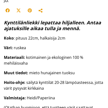
JAA
Kynttilänliekki lepattaa hiljalleen. Antaa
ajatuksille aikaa tulla ja mennä.
Koko
: pituus 22cm, halkaisija 2cm
Väri:
ruskea
Materiaali:
kotimainen ja ekologinen 100 %
mehiläisvaha
Muut tiedot:
mieto hunajainen tuoksu
Hoito-ohje:
säilytä kynttilät 20-28 lämpöasteessa, jotta
värit pysyvät kirkkaina
Valmistaja:
Heidi/Paperiina
(Otathan huomioon, että tuotteen värit saattavat